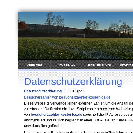
ÜBER UNS
FUSSBALL
BREITENSPORT
ARCHIV 
Datenschutzerklärung
Datenschutzerklärung
[258 KB] (pdf)
Besucherzähler von besucherzaehler-kostenlos.de
Diese Webseite verwendet einen externen Zähler, um die Anzahl d
zu erfassen. Dafür wird ein Java-Script von einer externe Webseite
von
besucherzaehler-kostenlos.de
speichert die IP-Adresse des Zu
anonymisiert und zeitlich begrenzt in einer LOG-Datei ab. Diese wi
unwiderruflich gelöscht.
Um die korrekte Funktionsweise des Zählers zu gewährleisten, spei